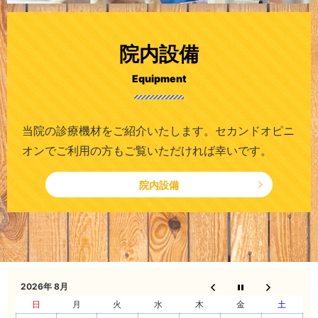
院内設備
Equipment
当院の診療機材をご紹介いたします。セカンドオピニ
オンでご利用の方もご覧いただければ幸いです。
院内設備
2026年 8月
日
月
火
水
木
金
土